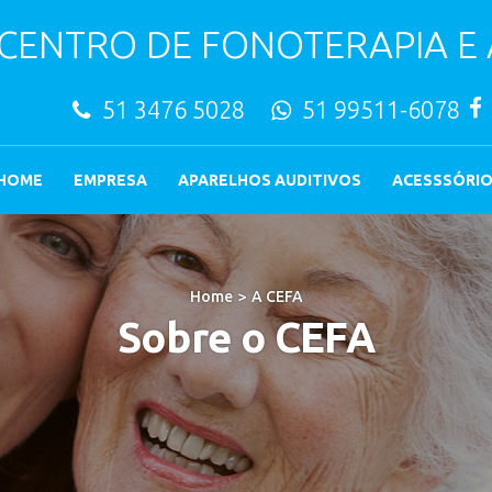
CENTRO DE FONOTERAPIA E
51 3476 5028
51 99511-6078
HOME
EMPRESA
APARELHOS AUDITIVOS
ACESSSÓRI
>
Home
A CEFA
Sobre o CEFA